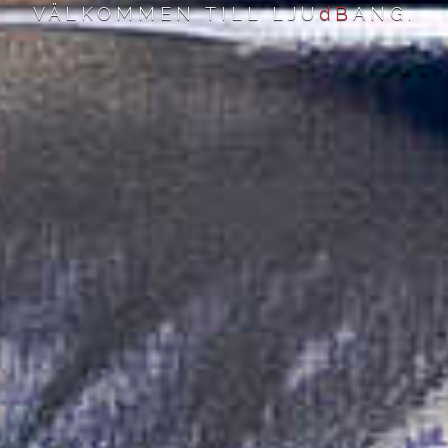
VÄLKOMMEN TILL LJU
dB
ANG.